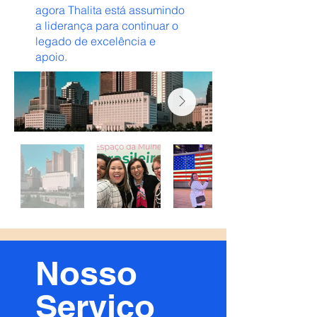
agora Thalita está assumindo
a liderança para continuar o
legado de excelência e
apoio.
Nosso
Serviço