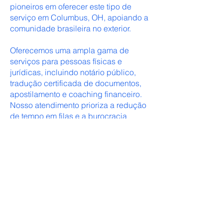
pioneiros em oferecer este tipo de
serviço em Columbus, OH, apoiando a
comunidade brasileira no exterior.
Oferecemos uma ampla gama de
serviços para pessoas físicas e
jurídicas, incluindo notário público,
tradução certificada de documentos,
apostilamento e coaching financeiro.
Nosso atendimento prioriza a redução
de tempo em filas e a burocracia
envolvida em muitos serviços,
garantindo agilidade e eficiência para
nossos clientes.
No Despachante 614, estamos
comprometidos em ser o ponto de
apoio e a fonte de recursos para todos
os imigrantes, ajudando a simplificar
suas vidas e a alcançar seus